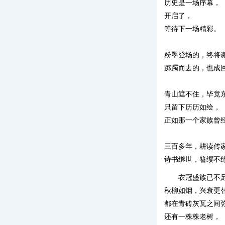
历史是一场序幕，
开启了，
等待下一场精彩。
粉墨登场的，终将
踯躅而去的，也成
青山遮不住，毕竟
只留下历历如绘，
正如那一个家族曾
三百多年，耕读传
诗书继世，簪缨不
衣冠盛族已不
秋柳如烟，兴衰更
都在青砖灰瓦之间
还有一株株老树，