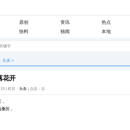
原创
资讯
热点
快料
独闻
本地
头条
>
落花开
:15 | 栏目：
头条
| 点击：
次
证，
海桑田，