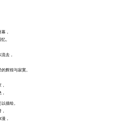
谢幕，
回忆。
东流去，
经的辉煌与寂寞。
家，
绝，
足以描绘。
替，
弥漫，