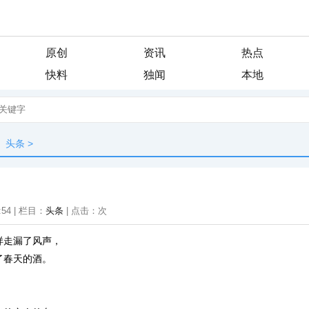
原创
资讯
热点
快料
独闻
本地
头条
>
:54 | 栏目：
头条
| 点击：
次
样走漏了风声，
了春天的酒。